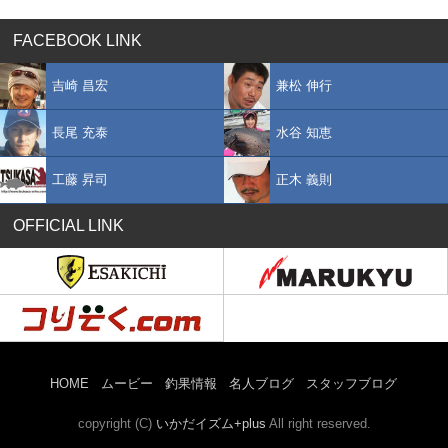
FACEBOOK LINK
吉崎 昌宏
兼松 伸行
長尾 充泰
水谷 知恵
工藤 昇司
正木 義則
OFFICIAL LINK
HOME
ムービー
釣果情報
名人ブログ
スタッフブログ
copyright (C)
いかだイズム+plus
All right reserved.