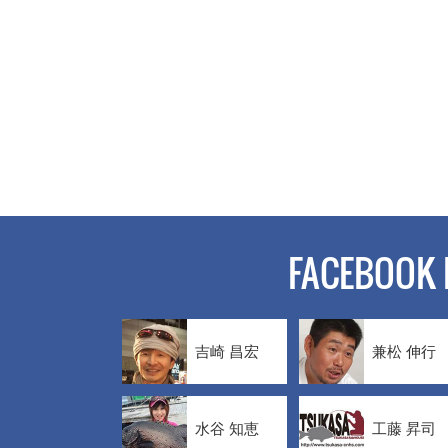
FACEBOOK 
吉崎 昌宏
兼松 伸行
水谷 知恵
工藤 昇司