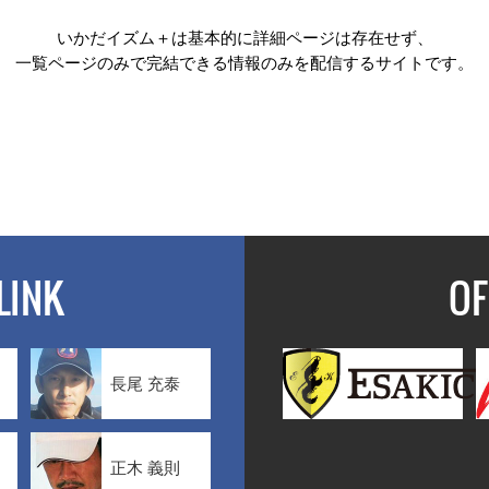
いかだイズム＋は基本的に詳細ページは存在せず、
一覧ページのみで完結できる情報のみを配信するサイトです。
LINK
OF
長尾 充泰
正木 義則