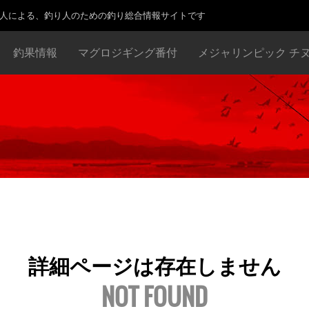
り人による、釣り人のための釣り総合情報サイトです
釣果情報
マグロジギング番付
メジャリンピック チ
詳細ページは存在しません
NOT FOUND