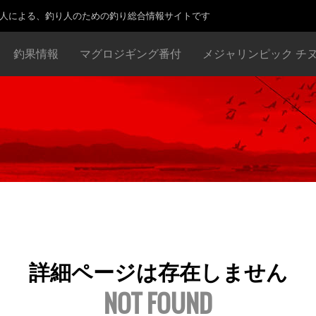
り人による、釣り人のための釣り総合情報サイトです
釣果情報
マグロジギング番付
メジャリンピック チ
詳細ページは存在しません
NOT FOUND