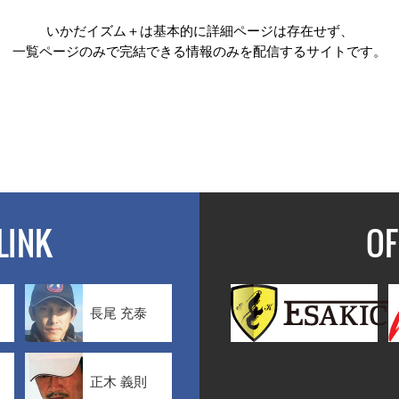
いかだイズム＋は基本的に詳細ページは存在せず、
一覧ページのみで完結できる情報のみを配信するサイトです。
LINK
OF
長尾 充泰
正木 義則