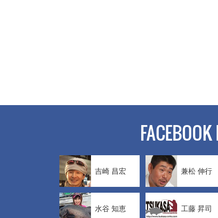
FACEBOOK 
吉崎 昌宏
兼松 伸行
水谷 知恵
工藤 昇司