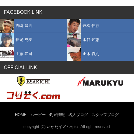
FACEBOOK LINK
吉崎 昌宏
兼松 伸行
長尾 充泰
水谷 知恵
工藤 昇司
正木 義則
OFFICIAL LINK
HOME
ムービー
釣果情報
名人ブログ
スタッフブログ
copyright (C)
いかだイズム+plus
All right reserved.