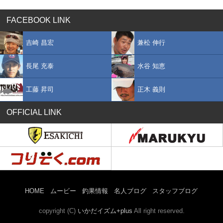
FACEBOOK LINK
吉崎 昌宏
兼松 伸行
長尾 充泰
水谷 知恵
工藤 昇司
正木 義則
OFFICIAL LINK
HOME
ムービー
釣果情報
名人ブログ
スタッフブログ
copyright (C)
いかだイズム+plus
All right reserved.