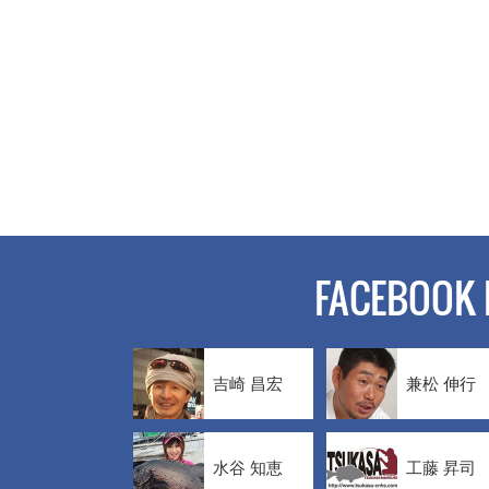
FACEBOOK 
吉崎 昌宏
兼松 伸行
水谷 知恵
工藤 昇司