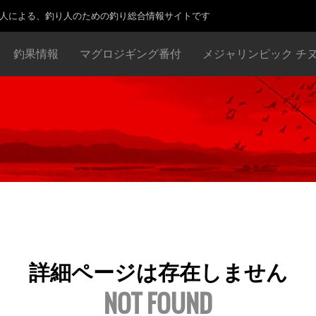
り人による、釣り人のための釣り総合情報サイトです
釣果情報
マグロジギング番付
メジャリンピック チ
詳細ページは存在しません
NOT FOUND