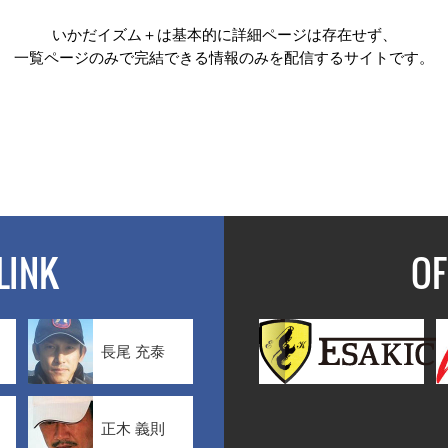
いかだイズム＋は基本的に詳細ページは存在せず、
一覧ページのみで完結できる情報のみを配信するサイトです。
LINK
OF
長尾 充泰
正木 義則