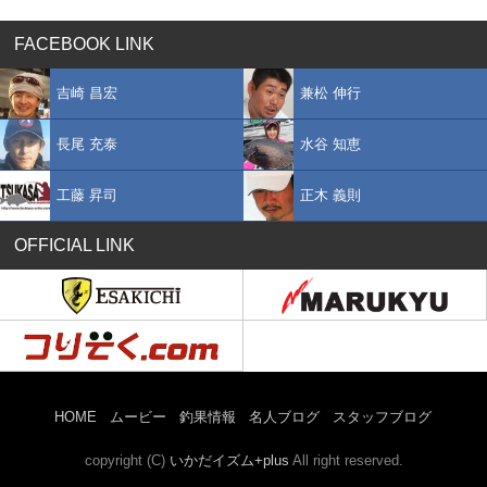
FACEBOOK LINK
吉崎 昌宏
兼松 伸行
長尾 充泰
水谷 知恵
工藤 昇司
正木 義則
OFFICIAL LINK
HOME
ムービー
釣果情報
名人ブログ
スタッフブログ
copyright (C)
いかだイズム+plus
All right reserved.