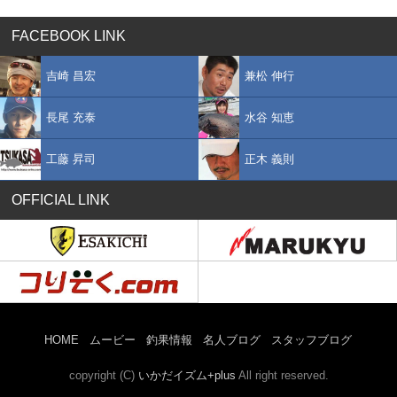
FACEBOOK LINK
吉崎 昌宏
兼松 伸行
長尾 充泰
水谷 知恵
工藤 昇司
正木 義則
OFFICIAL LINK
HOME
ムービー
釣果情報
名人ブログ
スタッフブログ
copyright (C)
いかだイズム+plus
All right reserved.