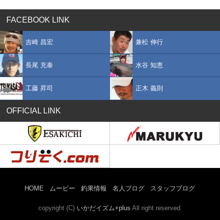
FACEBOOK LINK
吉崎 昌宏
兼松 伸行
長尾 充泰
水谷 知恵
工藤 昇司
正木 義則
OFFICIAL LINK
HOME
ムービー
釣果情報
名人ブログ
スタッフブログ
copyright (C)
いかだイズム+plus
All right reserved.