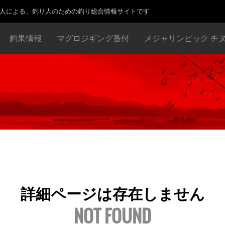
り人による、釣り人のための釣り総合情報サイトです
釣果情報
マグロジギング番付
メジャリンピック チ
詳細ページは存在しません
NOT FOUND