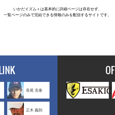
いかだイズム＋は基本的に詳細ページは存在せず、
一覧ページのみで完結できる情報のみを配信するサイトです。
LINK
OF
長尾 充泰
正木 義則