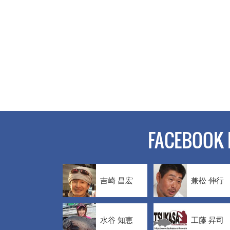
FACEBOOK 
吉崎 昌宏
兼松 伸行
水谷 知恵
工藤 昇司