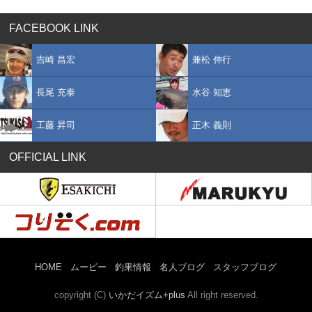
FACEBOOK LINK
吉崎 昌宏
兼松 伸行
長尾 充泰
水谷 知恵
工藤 昇司
正木 義則
OFFICIAL LINK
HOME
ムービー
釣果情報
名人ブログ
スタッフブログ
copyright (C)
いかだイズム+plus
All right reserved.