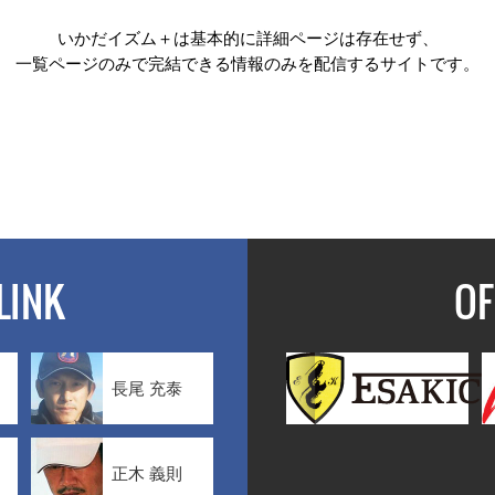
いかだイズム＋は基本的に詳細ページは存在せず、
一覧ページのみで完結できる情報のみを配信するサイトです。
LINK
OF
長尾 充泰
正木 義則