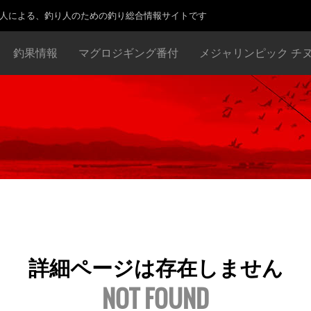
り人による、釣り人のための釣り総合情報サイトです
釣果情報
マグロジギング番付
メジャリンピック チ
詳細ページは存在しません
NOT FOUND