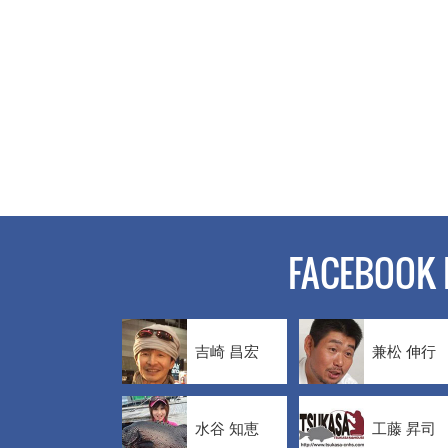
FACEBOOK 
吉崎 昌宏
兼松 伸行
水谷 知恵
工藤 昇司