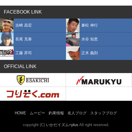
FACEBOOK LINK
吉崎 昌宏
兼松 伸行
長尾 充泰
水谷 知恵
工藤 昇司
正木 義則
OFFICIAL LINK
HOME
ムービー
釣果情報
名人ブログ
スタッフブログ
copyright (C)
いかだイズム+plus
All right reserved.