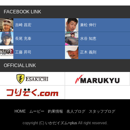
FACEBOOK LINK
吉崎 昌宏
兼松 伸行
長尾 充泰
水谷 知恵
工藤 昇司
正木 義則
OFFICIAL LINK
HOME
ムービー
釣果情報
名人ブログ
スタッフブログ
copyright (C)
いかだイズム+plus
All right reserved.