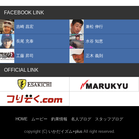
FACEBOOK LINK
吉崎 昌宏
兼松 伸行
長尾 充泰
水谷 知恵
工藤 昇司
正木 義則
OFFICIAL LINK
HOME
ムービー
釣果情報
名人ブログ
スタッフブログ
copyright (C)
いかだイズム+plus
All right reserved.