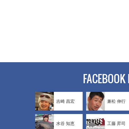
FACEBOOK 
吉崎 昌宏
兼松 伸行
水谷 知恵
工藤 昇司