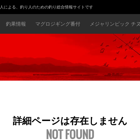
り人による、釣り人のための釣り総合情報サイトです
釣果情報
マグロジギング番付
メジャリンピック チ
詳細ページは存在しません
NOT FOUND