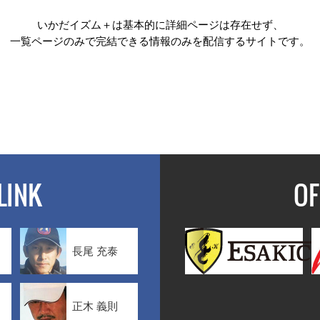
いかだイズム＋は基本的に詳細ページは存在せず、
一覧ページのみで完結できる情報のみを配信するサイトです。
LINK
OF
長尾 充泰
正木 義則