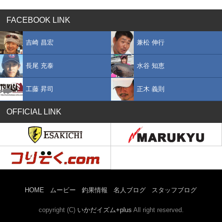
FACEBOOK LINK
吉崎 昌宏
兼松 伸行
長尾 充泰
水谷 知恵
工藤 昇司
正木 義則
OFFICIAL LINK
HOME
ムービー
釣果情報
名人ブログ
スタッフブログ
copyright (C)
いかだイズム+plus
All right reserved.