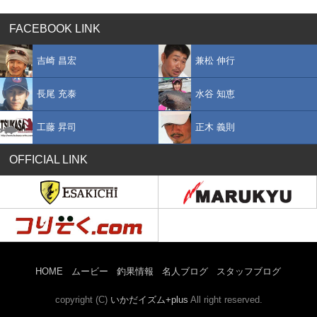
FACEBOOK LINK
吉崎 昌宏
兼松 伸行
長尾 充泰
水谷 知恵
工藤 昇司
正木 義則
OFFICIAL LINK
HOME
ムービー
釣果情報
名人ブログ
スタッフブログ
copyright (C)
いかだイズム+plus
All right reserved.