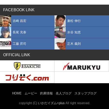
FACEBOOK LINK
吉崎 昌宏
兼松 伸行
長尾 充泰
水谷 知恵
工藤 昇司
正木 義則
OFFICIAL LINK
HOME
ムービー
釣果情報
名人ブログ
スタッフブログ
copyright (C)
いかだイズム+plus
All right reserved.