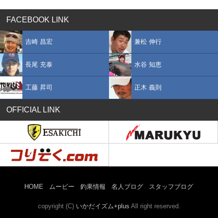
FACEBOOK LINK
吉崎 昌宏
兼松 伸行
長尾 充泰
水谷 知恵
工藤 昇司
正木 義則
OFFICIAL LINK
HOME
ムービー
釣果情報
名人ブログ
スタッフブログ
copyright (C)
いかだイズム+plus
All right reserved.