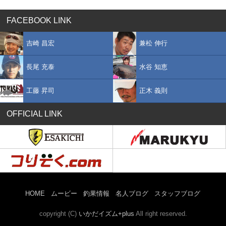
FACEBOOK LINK
吉崎 昌宏
兼松 伸行
長尾 充泰
水谷 知恵
工藤 昇司
正木 義則
OFFICIAL LINK
HOME
ムービー
釣果情報
名人ブログ
スタッフブログ
copyright (C)
いかだイズム+plus
All right reserved.