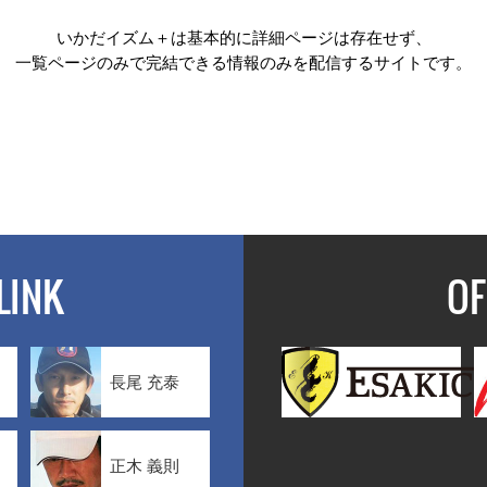
いかだイズム＋は基本的に詳細ページは存在せず、
一覧ページのみで完結できる情報のみを配信するサイトです。
LINK
OF
長尾 充泰
正木 義則