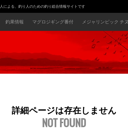
り人による、釣り人のための釣り総合情報サイトです
釣果情報
マグロジギング番付
メジャリンピック チ
詳細ページは存在しません
NOT FOUND