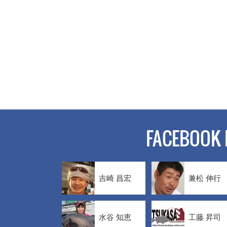
FACEBOOK 
吉崎 昌宏
兼松 伸行
水谷 知恵
工藤 昇司