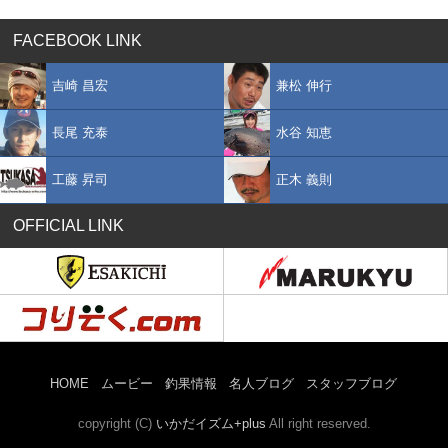
FACEBOOK LINK
吉崎 昌宏
兼松 伸行
長尾 充泰
水谷 知恵
工藤 昇司
正木 義則
OFFICIAL LINK
HOME
ムービー
釣果情報
名人ブログ
スタッフブログ
copyright (C)
いかだイズム+plus
All right reserved.