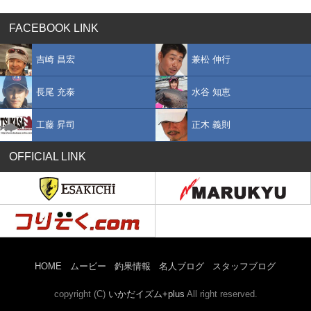
FACEBOOK LINK
吉崎 昌宏
兼松 伸行
長尾 充泰
水谷 知恵
工藤 昇司
正木 義則
OFFICIAL LINK
HOME
ムービー
釣果情報
名人ブログ
スタッフブログ
copyright (C)
いかだイズム+plus
All right reserved.