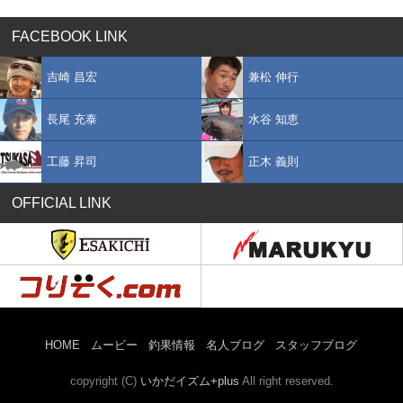
FACEBOOK LINK
吉崎 昌宏
兼松 伸行
長尾 充泰
水谷 知恵
工藤 昇司
正木 義則
OFFICIAL LINK
HOME
ムービー
釣果情報
名人ブログ
スタッフブログ
copyright (C)
いかだイズム+plus
All right reserved.