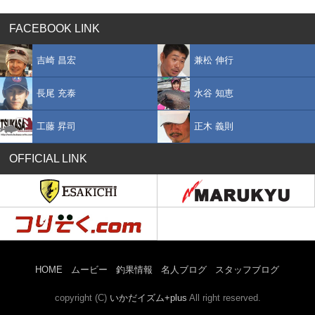
FACEBOOK LINK
吉崎 昌宏
兼松 伸行
長尾 充泰
水谷 知恵
工藤 昇司
正木 義則
OFFICIAL LINK
HOME
ムービー
釣果情報
名人ブログ
スタッフブログ
copyright (C)
いかだイズム+plus
All right reserved.