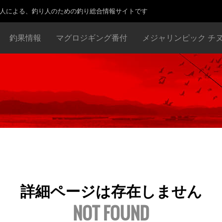
り人による、釣り人のための釣り総合情報サイトです
釣果情報
マグロジギング番付
メジャリンピック チ
詳細ページは存在しません
NOT FOUND