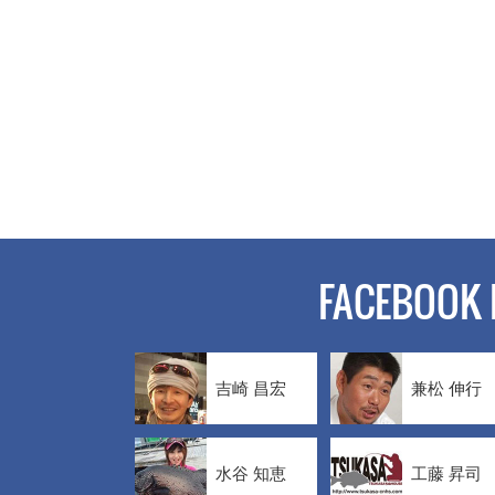
FACEBOOK 
吉崎 昌宏
兼松 伸行
水谷 知恵
工藤 昇司