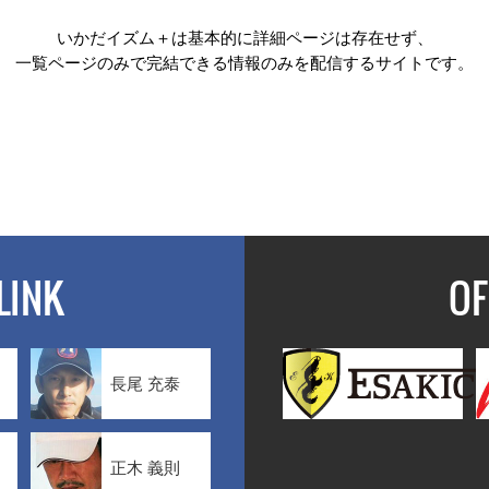
いかだイズム＋は基本的に詳細ページは存在せず、
一覧ページのみで完結できる情報のみを配信するサイトです。
LINK
OF
長尾 充泰
正木 義則