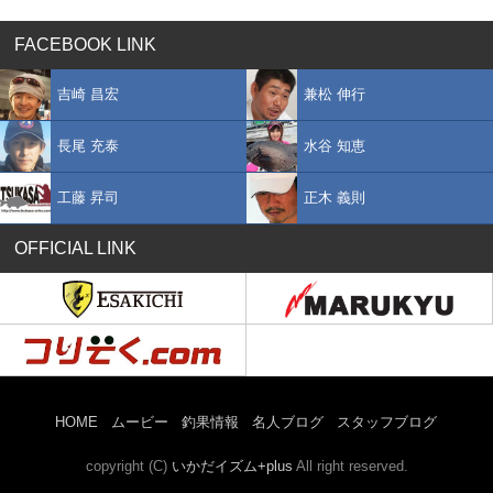
FACEBOOK LINK
吉崎 昌宏
兼松 伸行
長尾 充泰
水谷 知恵
工藤 昇司
正木 義則
OFFICIAL LINK
HOME
ムービー
釣果情報
名人ブログ
スタッフブログ
copyright (C)
いかだイズム+plus
All right reserved.