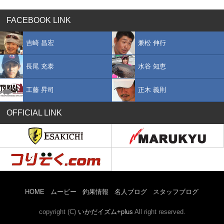
FACEBOOK LINK
吉崎 昌宏
兼松 伸行
長尾 充泰
水谷 知恵
工藤 昇司
正木 義則
OFFICIAL LINK
HOME
ムービー
釣果情報
名人ブログ
スタッフブログ
copyright (C)
いかだイズム+plus
All right reserved.