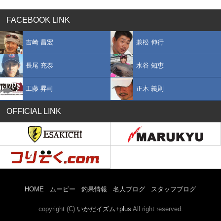
FACEBOOK LINK
吉崎 昌宏
兼松 伸行
長尾 充泰
水谷 知恵
工藤 昇司
正木 義則
OFFICIAL LINK
HOME
ムービー
釣果情報
名人ブログ
スタッフブログ
copyright (C)
いかだイズム+plus
All right reserved.