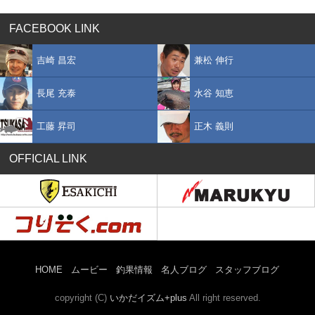
FACEBOOK LINK
吉崎 昌宏
兼松 伸行
長尾 充泰
水谷 知恵
工藤 昇司
正木 義則
OFFICIAL LINK
HOME
ムービー
釣果情報
名人ブログ
スタッフブログ
copyright (C)
いかだイズム+plus
All right reserved.