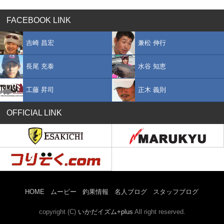
FACEBOOK LINK
吉崎 昌宏
兼松 伸行
長尾 充泰
水谷 知恵
工藤 昇司
正木 義則
OFFICIAL LINK
HOME
ムービー
釣果情報
名人ブログ
スタッフブログ
copyright (C)
いかだイズム+plus
All right reserved.