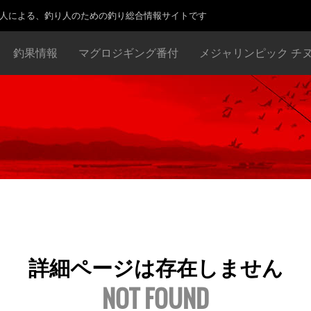
り人による、釣り人のための釣り総合情報サイトです
釣果情報
マグロジギング番付
メジャリンピック チ
詳細ページは存在しません
NOT FOUND