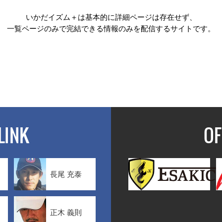
いかだイズム＋は基本的に詳細ページは存在せず、
一覧ページのみで完結できる情報のみを配信するサイトです。
LINK
OF
長尾 充泰
正木 義則