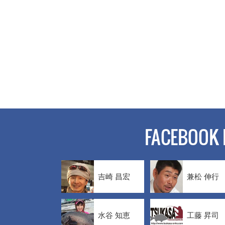
FACEBOOK 
吉崎 昌宏
兼松 伸行
水谷 知恵
工藤 昇司