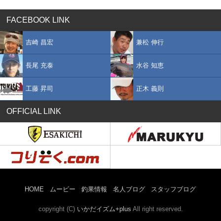
FACEBOOK LINK
吉崎 昌宏
兼松 伸行
長尾 充泰
水谷 知恵
工藤 昇司
正木 義則
OFFICIAL LINK
HOME
ムービー
釣果情報
名人ブログ
スタッフブログ
copyright (C)
いかだイズム+plus
All right reserved.