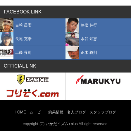
FACEBOOK LINK
吉崎 昌宏
兼松 伸行
長尾 充泰
水谷 知恵
工藤 昇司
正木 義則
OFFICIAL LINK
HOME
ムービー
釣果情報
名人ブログ
スタッフブログ
copyright (C)
いかだイズム+plus
All right reserved.