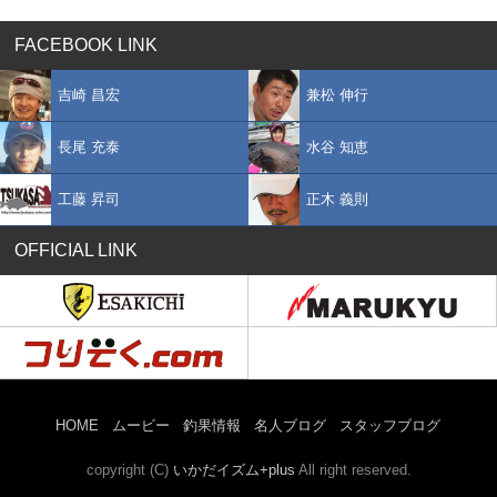
FACEBOOK LINK
吉崎 昌宏
兼松 伸行
長尾 充泰
水谷 知恵
工藤 昇司
正木 義則
OFFICIAL LINK
HOME
ムービー
釣果情報
名人ブログ
スタッフブログ
copyright (C)
いかだイズム+plus
All right reserved.