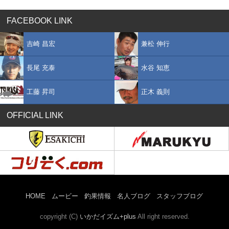
FACEBOOK LINK
吉崎 昌宏
兼松 伸行
長尾 充泰
水谷 知恵
工藤 昇司
正木 義則
OFFICIAL LINK
HOME
ムービー
釣果情報
名人ブログ
スタッフブログ
copyright (C)
いかだイズム+plus
All right reserved.