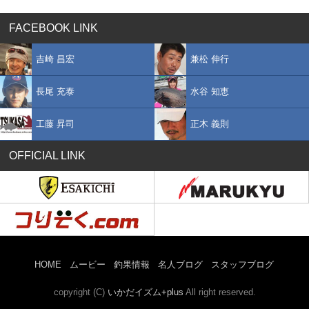
FACEBOOK LINK
吉崎 昌宏
兼松 伸行
長尾 充泰
水谷 知恵
工藤 昇司
正木 義則
OFFICIAL LINK
HOME
ムービー
釣果情報
名人ブログ
スタッフブログ
copyright (C)
いかだイズム+plus
All right reserved.