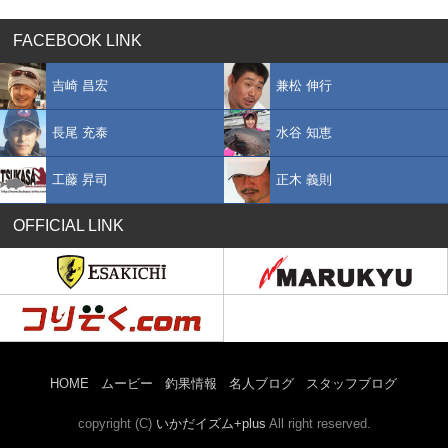
FACEBOOK LINK
吉崎 昌宏
兼松 伸行
長尾 充泰
水谷 知恵
工藤 昇司
正木 義則
OFFICIAL LINK
HOME
ムービー
釣果情報
名人ブログ
スタッフブログ
copyright (C)
いかだイズム+plus
All right reserved.