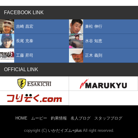
FACEBOOK LINK
吉崎 昌宏
兼松 伸行
長尾 充泰
水谷 知恵
工藤 昇司
正木 義則
OFFICIAL LINK
HOME
ムービー
釣果情報
名人ブログ
スタッフブログ
copyright (C)
いかだイズム+plus
All right reserved.