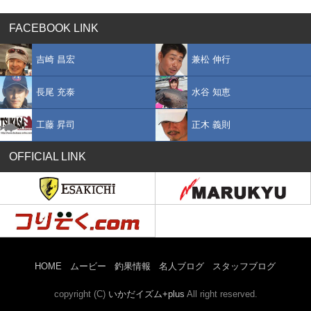
FACEBOOK LINK
吉崎 昌宏
兼松 伸行
長尾 充泰
水谷 知恵
工藤 昇司
正木 義則
OFFICIAL LINK
HOME
ムービー
釣果情報
名人ブログ
スタッフブログ
copyright (C)
いかだイズム+plus
All right reserved.