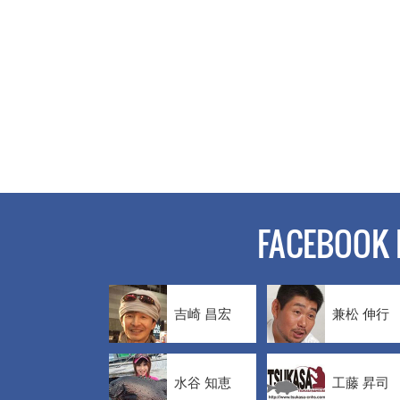
FACEBOOK 
吉崎 昌宏
兼松 伸行
水谷 知恵
工藤 昇司