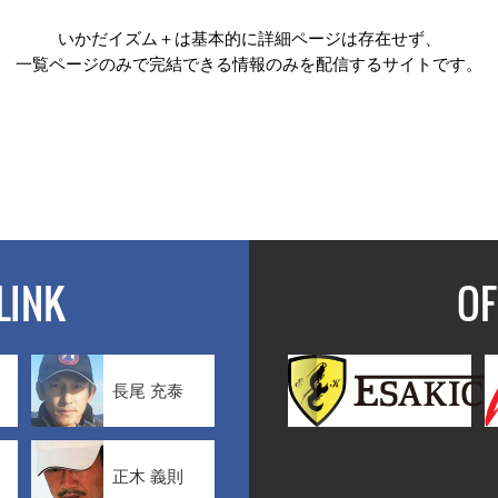
いかだイズム＋は基本的に詳細ページは存在せず、
一覧ページのみで完結できる情報のみを配信するサイトです。
LINK
OF
長尾 充泰
正木 義則