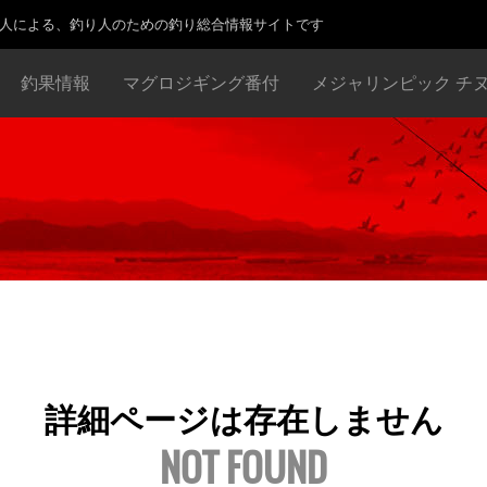
り人による、釣り人のための釣り総合情報サイトです
釣果情報
マグロジギング番付
メジャリンピック チ
詳細ページは存在しません
NOT FOUND