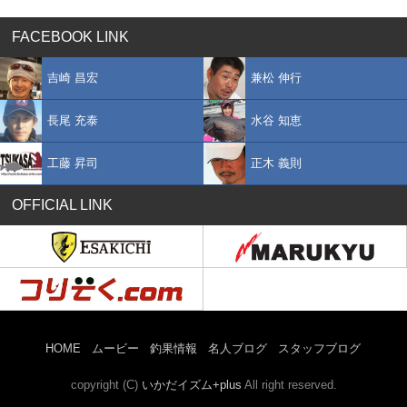
FACEBOOK LINK
吉崎 昌宏
兼松 伸行
長尾 充泰
水谷 知恵
工藤 昇司
正木 義則
OFFICIAL LINK
HOME
ムービー
釣果情報
名人ブログ
スタッフブログ
copyright (C)
いかだイズム+plus
All right reserved.