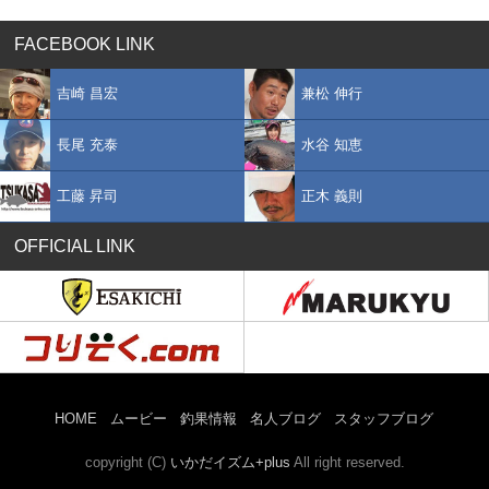
FACEBOOK LINK
吉崎 昌宏
兼松 伸行
長尾 充泰
水谷 知恵
工藤 昇司
正木 義則
OFFICIAL LINK
HOME
ムービー
釣果情報
名人ブログ
スタッフブログ
copyright (C)
いかだイズム+plus
All right reserved.