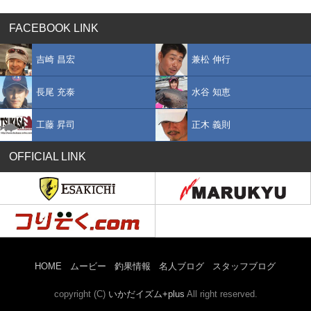
FACEBOOK LINK
吉崎 昌宏
兼松 伸行
長尾 充泰
水谷 知恵
工藤 昇司
正木 義則
OFFICIAL LINK
HOME
ムービー
釣果情報
名人ブログ
スタッフブログ
copyright (C)
いかだイズム+plus
All right reserved.