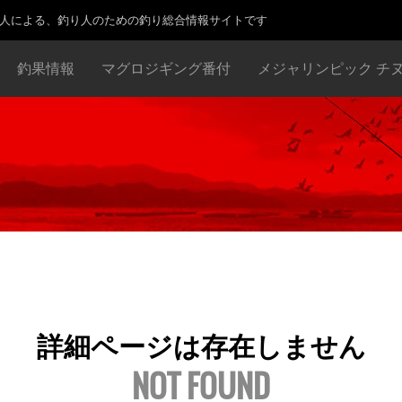
り人による、釣り人のための釣り総合情報サイトです
釣果情報
マグロジギング番付
メジャリンピック チ
詳細ページは存在しません
NOT FOUND