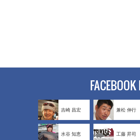
FACEBOOK 
吉崎 昌宏
兼松 伸行
水谷 知恵
工藤 昇司