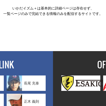
いかだイズム＋は基本的に詳細ページは存在せず、
一覧ページのみで完結できる情報のみを配信するサイトです。
LINK
OF
長尾 充泰
正木 義則