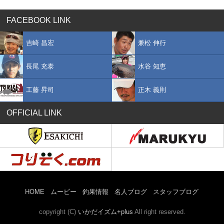
FACEBOOK LINK
吉崎 昌宏
兼松 伸行
長尾 充泰
水谷 知恵
工藤 昇司
正木 義則
OFFICIAL LINK
HOME
ムービー
釣果情報
名人ブログ
スタッフブログ
copyright (C)
いかだイズム+plus
All right reserved.