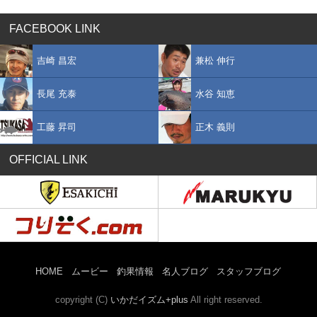
FACEBOOK LINK
吉崎 昌宏
兼松 伸行
長尾 充泰
水谷 知恵
工藤 昇司
正木 義則
OFFICIAL LINK
HOME
ムービー
釣果情報
名人ブログ
スタッフブログ
copyright (C)
いかだイズム+plus
All right reserved.