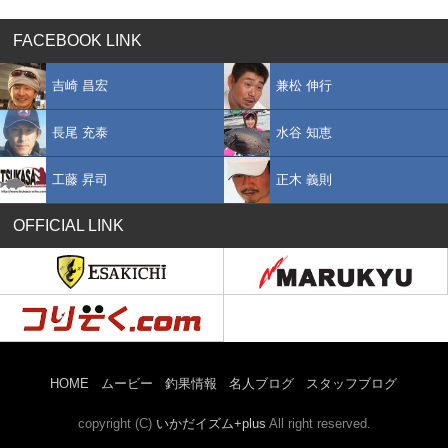
FACEBOOK LINK
吉崎 昌宏
兼松 伸行
長尾 充泰
水谷 知恵
工藤 昇司
正木 義則
OFFICIAL LINK
HOME
ムービー
釣果情報
名人ブログ
スタッフブログ
copyright (C)
いかだイズム+plus
All right reserved.