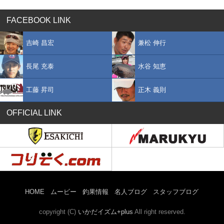
FACEBOOK LINK
吉崎 昌宏
兼松 伸行
長尾 充泰
水谷 知恵
工藤 昇司
正木 義則
OFFICIAL LINK
HOME
ムービー
釣果情報
名人ブログ
スタッフブログ
copyright (C)
いかだイズム+plus
All right reserved.